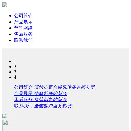
公司简介
产品展示
营销网络
售后服务
联系我们
1
2
3
4
公司简介
潍坊市新合通风设备有限公司
产品展示
使命特殊的新合
售后服务
持续创新的新合
联系我们
全国客户服务热线