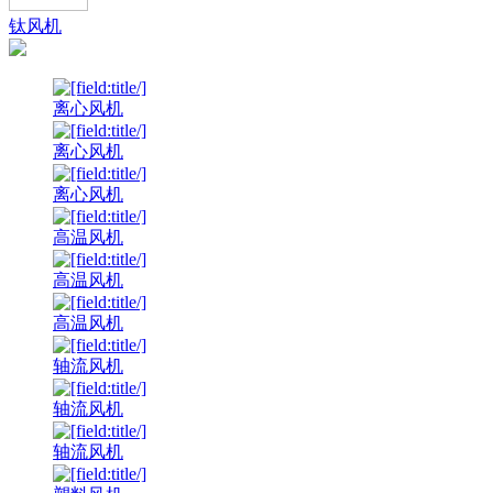
钛风机
离心风机
离心风机
离心风机
高温风机
高温风机
高温风机
轴流风机
轴流风机
轴流风机