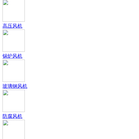
高压风机
锅炉风机
玻璃钢风机
防腐风机