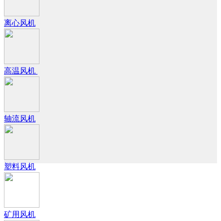
离心风机
高温风机
轴流风机
塑料风机
矿用风机