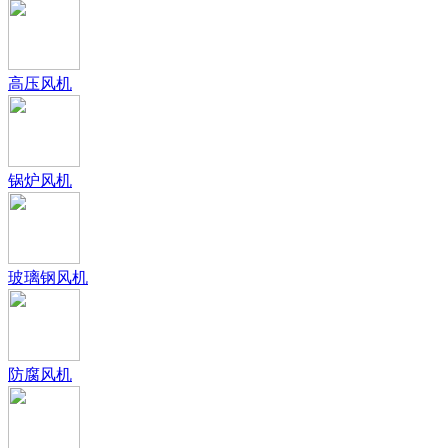
高压风机
锅炉风机
玻璃钢风机
防腐风机