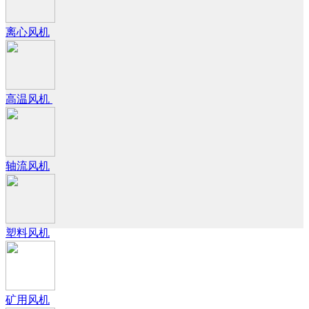
离心风机
高温风机
轴流风机
塑料风机
矿用风机