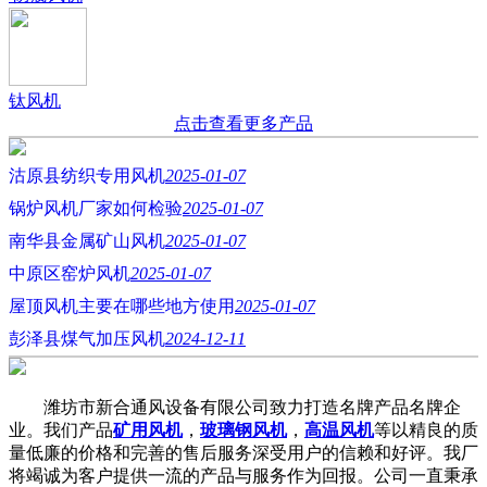
钛风机
点击查看更多产品
沽原县纺织专用风机
2025-01-07
锅炉风机厂家如何检验
2025-01-07
南华县金属矿山风机
2025-01-07
中原区窑炉风机
2025-01-07
屋顶风机主要在哪些地方使用
2025-01-07
彭泽县煤气加压风机
2024-12-11
潍坊市新合通风设备有限公司致力打造名牌产品名牌企
业。我们产品
矿用风机
，
玻璃钢风机
，
高温风机
等以精良的质
量低廉的价格和完善的售后服务深受用户的信赖和好评。我厂
将竭诚为客户提供一流的产品与服务作为回报。公司一直秉承