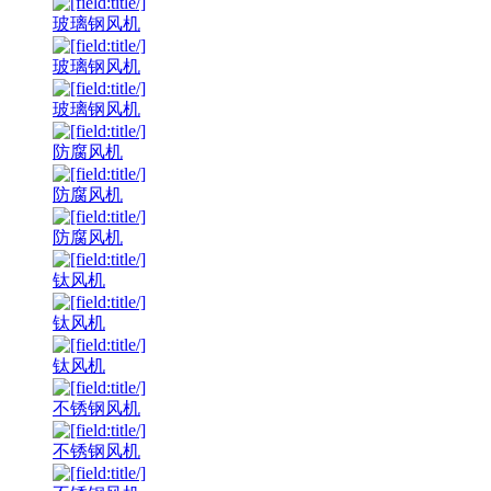
玻璃钢风机
玻璃钢风机
玻璃钢风机
防腐风机
防腐风机
防腐风机
钛风机
钛风机
钛风机
不锈钢风机
不锈钢风机