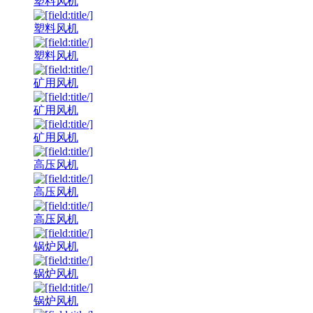
塑料风机
塑料风机
塑料风机
矿用风机
矿用风机
矿用风机
高压风机
高压风机
高压风机
锅炉风机
锅炉风机
锅炉风机